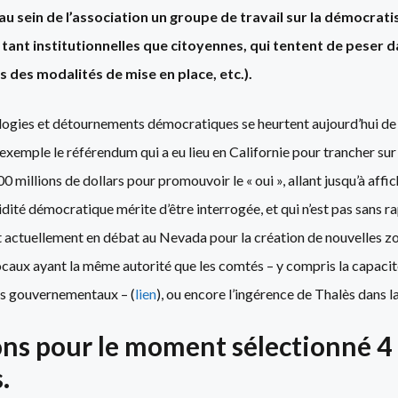
u sein de l’association un groupe de travail sur la démocratis
s, tant institutionnelles que citoyennes, qui tentent de peser 
s des modalités de mise en place, etc.).
logies et détournements démocratiques se heurtent aujourd’hui de
’exemple le référendum qui a eu lieu en Californie pour trancher sur 
00 millions de dollars pour promouvoir le « oui », allant jusqu’à aff
dité démocratique mérite d’être interrogée, et qui n’est pas sans ra
est actuellement en débat au Nevada pour la création de nouvelles z
ux ayant la même autorité que les comtés – y compris la capacité
ces gouvernementaux – (
lien
), ou encore l’ingérence de Thalès dans la
s pour le moment sélectionné 4 i
.