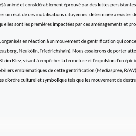
 déjà animé et considérablement éprouvé par des luttes persistante
r un récit de ces mobilisations citoyennes, déterminée à exister 
qu’elles sont les premières impactées par ces aménagements et pro
, organisés en réaction à un mouvement de gentrification qui concer
euzberg, Neukölln, Friedrichshain). Nous essaierons de porter atte
m Kiez, visant à empêcher la fermeture et l’expulsion d’un épicie
iliers emblématiques de cette gentrification (Mediaspree, RAW) q
s d’ordre culturel et symbolique tels que les mouvement de destruc