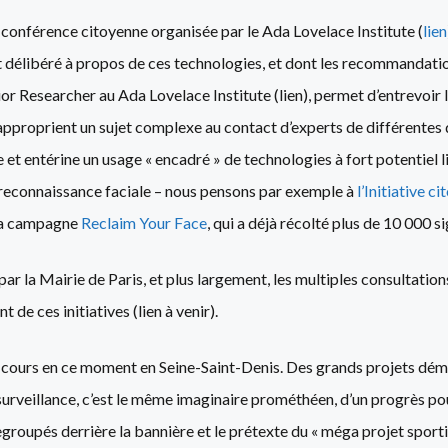
 conférence citoyenne organisée par le Ada Lovelace Institute (
lien
t délibéré à propos de ces technologies, et dont les recommandati
nior Researcher au Ada Lovelace Institute (lien), permet d’entrevoi
approprient un sujet complexe au contact d’experts de différentes dis
t entérine un usage « encadré » de technologies à fort potentiel 
reconnaissance faciale – nous pensons par exemple à
l’Initiative 
 la campagne
Reclaim Your Face
, qui a déjà récolté plus de 10 000 s
 par la Mairie de Paris, et plus largement, les multiples consultatio
e ces initiatives (lien à venir).
 cours en ce moment en Seine-Saint-Denis. Des grands projets dé
rveillance, c’est le même imaginaire prométhéen, d’un progrès pour 
roupés derrière la bannière et le prétexte du « méga projet sportif