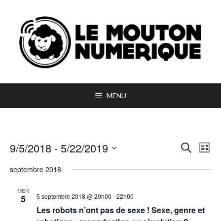
Aller
au
contenu
MENU
N
9/5/2018
 - 
5/22/2019
R
R
L
A
E
I
e
S
V
C
septembre 2018
S
I
H
é
T
c
G
E
E
MER
R
A
l
5 septembre 2018 @ 20h00
-
22h00
5
h
C
T
Les robots n’ont pas de sexe ! Sexe, genre et
e
H
I
e