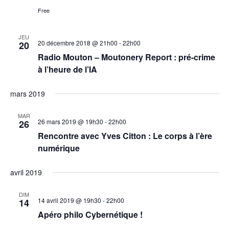
è
Free
n
e
JEU
20 décembre 2018 @ 21h00
-
22h00
20
m
Radio Mouton – Moutonery Report : pré-crime
à l’heure de l’IA
e
n
mars 2019
t
MAR
26 mars 2019 @ 19h30
-
22h00
26
s
Rencontre avec Yves Citton : Le corps à l’ère
numérique
avril 2019
DIM
14 avril 2019 @ 19h30
-
22h00
14
Apéro philo Cybernétique !