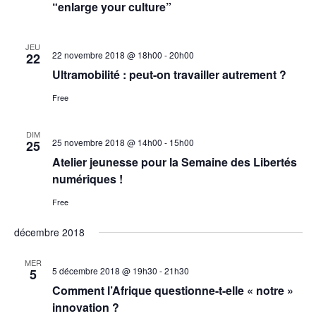
“enlarge your culture”
t
e
.
i
JEU
22 novembre 2018 @ 18h00
-
20h00
22
o
Ultramobilité : peut-on travailler autrement ?
n
Free
d
e
DIM
25 novembre 2018 @ 14h00
-
15h00
25
v
Atelier jeunesse pour la Semaine des Libertés
numériques !
u
Free
e
décembre 2018
s
É
MER
5 décembre 2018 @ 19h30
-
21h30
5
v
Comment l’Afrique questionne-t-elle « notre »
innovation ?