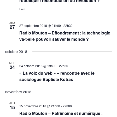
robotique : reconduction ou révolution ?
E
O
c
N
r
Free
t
D
c
E
i
V
JEU
h
27 septembre 2018 @ 21h00
-
22h30
27
U
o
Radio Mouton – Effondrement : la technologie
E
e
n
S
va-t-elle pouvoir sauver le monde ?
É
e
n
V
octobre 2018
e
È
t
N
z
MER
n
E
24 octobre 2018 @ 19h00
-
22h30
24
M
u
« La voix du web » – rencontre avec le
a
E
n
sociologue Baptiste Kotras
N
v
T
e
i
novembre 2018
d
g
a
JEU
15 novembre 2018 @ 21h00
-
22h00
15
a
t
Radio Mouton – Patrimoine et numérique :