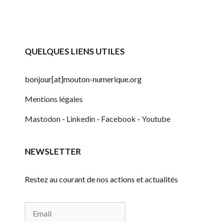
T
e
i
d
g
a
a
QUELQUES LIENS UTILES
t
t
e
bonjour[at]mouton-numerique.org
.
i
Mentions légales
o
Mastodon
-
Linkedin
-
Facebook
-
Youtube
n
d
NEWSLETTER
e
v
Restez au courant de nos actions et actualités
u
e