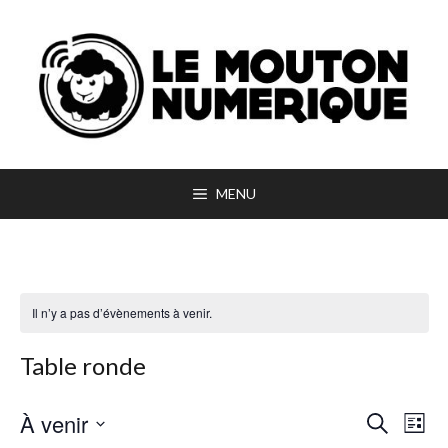
Aller
au
contenu
MENU
Il n’y a pas d’évènements à venir.
Table ronde
N
À venir
R
R
L
A
E