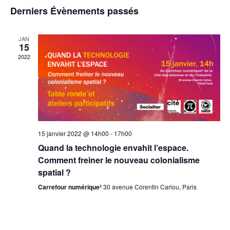
I
e
S
V
C
Derniers Évènements passés
S
I
H
é
T
c
G
E
E
R
A
l
JAN
h
C
15
T
e
H
I
2022
e
E
O
c
N
r
t
D
c
E
i
V
h
U
o
E
e
15 janvier 2022 @ 14h00
-
17h00
n
S
Quand la technologie envahit l’espace.
É
e
n
V
Comment freiner le nouveau colonialisme
e
È
t
spatial ?
N
z
Carrefour numérique²
30 avenue Corentin Cariou, Paris
n
E
M
u
a
E
n
N
v